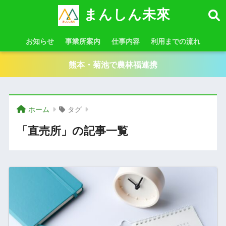
まんしん未來
お知らせ
事業所案内
仕事内容
利用までの流れ
熊本・菊池で農林福連携
ホーム
タグ
「直売所」の記事一覧